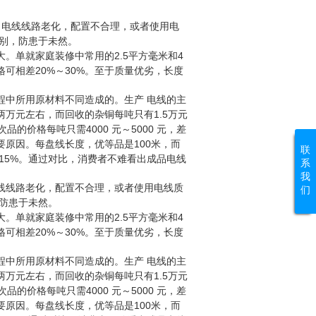
电线线路老化，配置不合理，或者使用电
别，防患于未然。
2.5
4
大。单就家庭装修中常用的
平方毫米和
20%
30%
格可相差
～
。至于质量优劣，长度
中所用原材料不同造成的。生产
电线的主
1.5
两万元左右，而回收的杂铜每吨只有
万元
4000
5000
次品的价格每吨只需
元～
元，差
100
要原因。每盘线长度，优等品是
米，而
联
15%
。通过对比，消费者不难看出成品电线
系
我
线线路老化，配置不合理，或者使用电线质
们
防患于未然。
2.5
4
大。单就家庭装修中常用的
平方毫米和
20%
30%
格可相差
～
。至于质量优劣，长度
中所用原材料不同造成的。生产
电线的主
1.5
两万元左右，而回收的杂铜每吨只有
万元
4000
5000
次品的价格每吨只需
元～
元，差
100
要原因。每盘线长度，优等品是
米，而