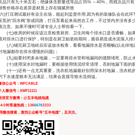
35%
40%
次品只有九十米左右；绝缘体含胶量优等品占
～
，而残次品只有
销售价格存在差异是材质上存在猫腻所致
)
;
六
打压测试最好有业主在场，能起到监督作用
因为有的装修队会在此环
“
”
压泵的
回水阀
形成回路，打压泵看起来虽然在工作，不过管内并没有多
该注意。如果不懂时可请专业人士帮你看一下。
(
)
七
收房的时候应该注意检查厨房、卫生间每个排水口是否通畅，如
该对排水口进行保护，特别是在厨卫贴瓷砖期间，最容易造成水泥落入排
(
)
(
八
铺完厨卫地砖后应该放水检查，看看地漏排水是否顺畅
以去掉地
)
封地漏都存在排水缓慢的问题
；
(
)
九
如要封闭多余地漏，一定要将排水管和地漏间的缝隙堵死，防止
(
)
十
使用深水封地漏时，要根据使用情况经常清理，否则地漏下面的
(
)
十一
还有一点尤其重要，洗衣机地漏最好别用深水封地漏，洗衣机
的下水速度根本无法满足，结果会直接导致水流倒溢。
微信公众号：
WFCABLE
个人微信号：
XWF11111
新浪官方微博：
@
五丰电线电缆
24
小时客服热线；
136
6676
3333
用微信搜索，查找公众帐号“五丰电缆”，且关注。