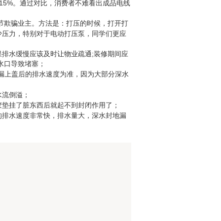
15%
。通过对比，消费者不难看出成品电线
节欺骗业主。方法是：打压的时候，打开打
少压力，特别对于电动打压泵，同学们更应
;
果排水缓慢应该及时让物业疏通
装修期间应
水口导致堵塞；
漏上盖后的排水速度为准，因为大部分深水
水流倒溢；
胶垫挂了脏东西后就起不到封闭作用了；
的排水速度非常快，排水量大，深水封地漏