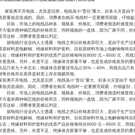
“
”
家装离不开电线，尤其是旧房，电线虽小
责任
重大。好多火灾是由于
线质量低劣造成的。因此，消费者在购买
电线时一定要擦亮双眼，仔细鉴
目前，市场上的电线品种多、规格多、价格乱，消费者挑选时难度很
平方毫米两种铜芯线的价格而言，同样规格的一盘线，因为厂家不同，价
是否达标，消费者更是难以判定。
据电线行业业内人士透露：电线之所以价格差异巨大，是由于生产过程
要原材料是电解铜、绝缘材料和护套料。目前原材料市场上电解铜每吨在
8000
8500
左右；绝缘材料和护套料的优质产品价格每吨在
元～
元，而残
价更悬殊。另外，长度不足，绝缘体含胶量不够，也是造成价格差异的重
35%
40%
次品只有九十米左右；绝缘体含胶量优等品占
～
，而残次品只有
销售价格存在差异是材质上存在猫腻所致。
“
”
家装离不开电线，尤其是旧房，电线虽小
责任
重大。好多火灾是由于
电
量低劣造成的。因此，消费者在购买
电线时一定要擦亮双眼，仔细鉴别，
目前，市场上的电线品种多、规格多、价格乱，消费者挑选时难度很
平方毫米两种铜芯线的价格而言，同样规格的一盘线，因为厂家不同，价
是否达标，消费者更是难以判定。
据电线行业业内人士透露：电线之所以价格差异巨大，是由于生产过程
要原材料是电解铜、绝缘材料和护套料。目前原材料市场上电解铜每吨在
8000
8500
左右；绝缘材料和护套料的优质产品价格每吨在
元～
元，而残
价更悬殊。另外，长度不足，绝缘体含胶量不够，也是造成价格差异的重