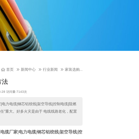
首页
新闻中心
行业新闻
家装选购...
方法
:28 访问量:7143次
电力电缆|钢芯铝绞线|架空导线|控制电缆|阻燃
责任”重大。好多火灾是由于 电线线路老化，配置
压电缆厂家
|
电力电缆
|
钢芯铝绞线
|
架空导线
|
控