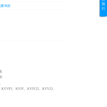
我
我要询价
们
装
不
。
、KVVP3、KYJV、KYJV22、KVV22、
。