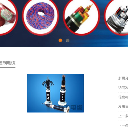
1
2
控制电缆
所属分
访问次
信息标
发布日期
上一条
下一条