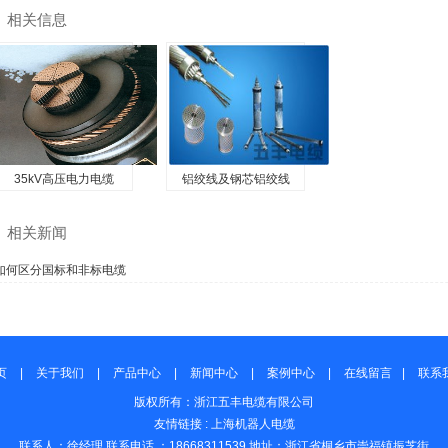
相关信息
35kV高压电力电缆
铝绞线及钢芯铝绞线
相关新闻
如何区分国标和非标电缆
页
|
关于我们
|
产品中心
|
新闻中心
|
案例中心
|
在线留言
|
联系
版权所有：浙江五丰电缆有限公司
友情链接 :
上海机器人电缆
联系人：徐经理 联系电话 ：18668311539 地址：浙江省桐乡市崇福镇振芝街